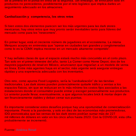
de la primera en el portal en línea de la segunda. Sin embargo, se enfocaron solo en
productos no perecederos, posiblemente por el reto logístico que implica darles un
seguimiento adecuado en los almacenes.
Canibalización y competencia, los otros retos
Si bien estos dos elementos parecen ser los más urgentes para las dark stores
mexicanas, hay otros retos que muy pronto serán inevitables tanto para líderes del
mercado como para los “newcomers”.
En primer lugar, está el creciente número de jugadores en el ecosistema. La misma
Merqueo acepta en entrevista que “operar en ciudades tan grandes y conglomeradas
como lo es la CDMX implica moverse en un mercado altamente competido”.
Y hay señales claras de que el espacio estará mucho más concurrido en el corto plazo.
Tan solo en el primer trimestre del año, tanto La Comer como Home Depot, dos de los
mayores jugadores de retail en México, anunciaron que migrarían a un modelo de venta
en línea. Entre más agentes haya en el sector, más urgente será asegurar entregas
rápidas y una experiencia adecuada con los inventarios.
Otro reto, como apunta Food Logistics, sería la “canibalización” de las tiendas
tradicionales. Las dark stores pueden potencialmente quitarle tráfico y ventas a los
espacios físicos, sin que se reduzcan en lo más mínimo los costos fijos asociados a las
instalaciones donde el consumidor puede entrar y escoger personalmente sus productos.
Lo anterior puede llevar, eventualmente, a que algunos locales brick & mortar dejen de
ser financieramente viables y deban cerrar sus puertas.
Es importante considerar estos desafíos porque hay una oportunidad de comercialización
importante. Previo a la pandemia, y solo en diez de las economías más prometedoras,
IDG pronosticaba que las ventas de las dark stores podrían sumar más de 227
mil millones de dólares en valor en los cinco años hasta 2023. Con la COVID-19, esta cifra
probablemente se incrementó.
Fuente:
América Retail