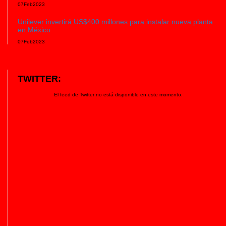
07
Feb
2023
Unilever invertirá US$400 millones para instalar nueva planta
en México
07
Feb
2023
TWITTER:
El feed de Twitter no está disponible en este momento.