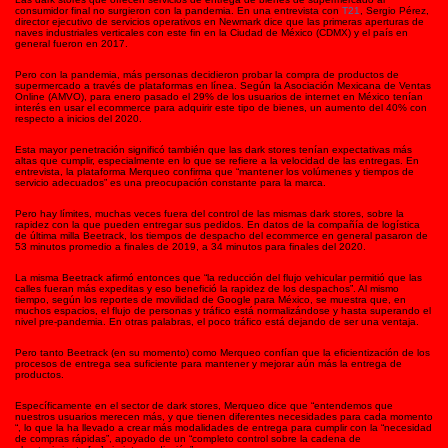
consumidor final no surgieron con la pandemia. En una entrevista con
T21
, Sergio Pérez,
director ejecutivo de servicios operativos en Newmark dice que las primeras aperturas de
naves industriales verticales con este fin en la Ciudad de México (CDMX) y el país en
general fueron en 2017.
Pero con la pandemia, más personas decidieron probar la compra de productos de
supermercado a través de plataformas en línea. Según la Asociación Mexicana de Ventas
Online (AMVO), para enero pasado el 29% de los usuarios de internet en México tenían
interés en usar el ecommerce para adquirir este tipo de bienes, un aumento del 40% con
respecto a inicios del 2020.
Esta mayor penetración significó también que las dark stores tenían expectativas más
altas que cumplir, especialmente en lo que se refiere a la velocidad de las entregas. En
entrevista, la plataforma Merqueo confirma que “mantener los volúmenes y tiempos de
servicio adecuados” es una preocupación constante para la marca.
Pero hay límites, muchas veces fuera del control de las mismas dark stores, sobre la
rapidez con la que pueden entregar sus pedidos. En datos de la compañía de logística
de última milla Beetrack, los tiempos de despacho del ecommerce en general pasaron de
53 minutos promedio a finales de 2019, a 34 minutos para finales del 2020.
La misma Beetrack afirmó entonces que “la reducción del flujo vehicular permitió que las
calles fueran más expeditas y eso benefició la rapidez de los despachos”. Al mismo
tiempo, según los reportes de movilidad de Google para México, se muestra que, en
muchos espacios, el flujo de personas y tráfico está normalizándose y hasta superando el
nivel pre-pandemia. En otras palabras, el poco tráfico está dejando de ser una ventaja.
Pero tanto Beetrack (en su momento) como Merqueo confían que la eficientización de los
procesos de entrega sea suficiente para mantener y mejorar aún más la entrega de
productos.
Específicamente en el sector de dark stores, Merqueo dice que “entendemos que
nuestros usuarios merecen más, y que tienen diferentes necesidades para cada momento
“, lo que la ha llevado a crear más modalidades de entrega para cumplir con la “necesidad
de compras rápidas”, apoyado de un “completo control sobre la cadena de