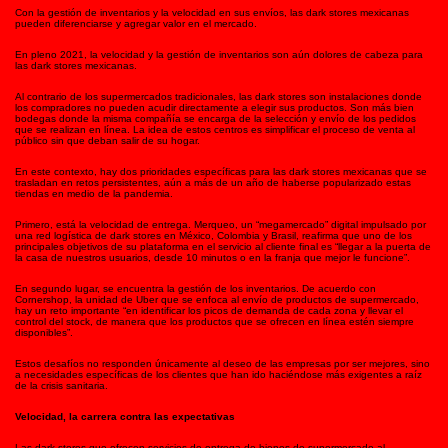
Con la gestión de inventarios y la velocidad en sus envíos, las dark stores mexicanas
pueden diferenciarse y agregar valor en el mercado.
En pleno 2021, la velocidad y la gestión de inventarios son aún dolores de cabeza para
las dark stores mexicanas.
Al contrario de los supermercados tradicionales, las dark stores son instalaciones donde
los compradores no pueden acudir directamente a elegir sus productos. Son más bien
bodegas donde la misma compañía se encarga de la selección y envío de los pedidos
que se realizan en línea. La idea de estos centros es simplificar el proceso de venta al
público sin que deban salir de su hogar.
En este contexto, hay dos prioridades específicas para las dark stores mexicanas que se
trasladan en retos persistentes, aún a más de un año de haberse popularizado estas
tiendas en medio de la pandemia.
Primero, está la velocidad de entrega. Merqueo, un “megamercado” digital impulsado por
una red logística de dark stores en México, Colombia y Brasil, reafirma que uno de los
principales objetivos de su plataforma en el servicio al cliente final es “llegar a la puerta de
la casa de nuestros usuarios, desde 10 minutos o en la franja que mejor le funcione”.
En segundo lugar, se encuentra la gestión de los inventarios. De acuerdo con
Cornershop, la unidad de Uber que se enfoca al envío de productos de supermercado,
hay un reto importante “en identificar los picos de demanda de cada zona y llevar el
control del stock, de manera que los productos que se ofrecen en línea estén siempre
disponibles”.
Estos desafíos no responden únicamente al deseo de las empresas por ser mejores, sino
a necesidades específicas de los clientes que han ido haciéndose más exigentes a raíz
de la crisis sanitaria.
Velocidad, la carrera contra las expectativas
Las dark stores que ofrecen servicios de entrega de bienes de supermercado al