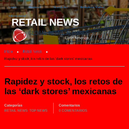
Login
Register
Newsletter
Biblioteca Virtual
International
RETAIL NEWS
Inicio
Retail News
Rapidez y stock, los retos de las ‘dark stores’ mexicanas
Rapidez y stock, los retos de
las ‘dark stores’ mexicanas
Categorías
Comentarios
RETAIL NEWS
TOP NEWS
0 COMENTARIOS
,