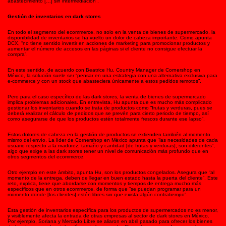
abastecimiento […] sin intermediación”.
Gestión de inventarios en dark stores
En todo el segmento del ecommerce, no solo en la venta de bienes de supermercado, la
disponibilidad de inventarios se ha vuelto un dolor de cabeza importante. Como apunta
DCX, “no tiene sentido invertir en acciones de marketing para promocionar productos y
aumentar el número de accesos en las páginas si el cliente no consigue efectuar la
compra”.
En este sentido, de acuerdo con Beatrice Hu, Country Manager de Cornershop en
México, la solución suele ser “pensar en una estrategia con una alternativa exclusiva para
e-commerce y con un stock que abasteciera únicamente a estos pedidos remotos”.
Pero para el caso específico de las dark stores, la venta de bienes de supermercado
implica problemas adicionales. En entrevista, Hu apunta que es mucho más complicado
gestionar los inventarios cuando se trata de productos como “frutas y verduras, pues se
deberá realizar el cálculo de pedidos que se prevén para cierto periodo de tiempo, así
como asegurarse de que los productos estén totalmente frescos durante ese lapso”.
Estos dolores de cabeza en la gestión de productos se extienden también al momento
mismo del envío. La líder de Cornershop en México apunta que “las necesidades de cada
usuario respecto a la madurez, tamaño y cantidad [de frutas y verduras], son diferentes”,
algo que exige a las dark stores tener un nivel de comunicación más profundo que en
otros segmentos del ecommerce.
Otro ejemplo en este ámbito, apunta Hu, son los productos congelados. Asegura que “al
momento de la entrega, deben de llegar en buen estado hasta la puerta del cliente”. Este
reto, explica, tiene que abordarse con momentos y tiempos de entrega mucho más
específicos que en otros ecommerce, de forma que “se puedan programar para un
momento donde [los clientes] estén libres sin que exista algún contratiempo”.
Esta gestión de inventarios específica para los productos de supermercados no es menor,
y visiblemente afecta la entrada de otras empresas al sector de dark stores en México.
Por ejemplo, Soriana y Mercado Libre se aliaron en abril pasado para ofrecer los bienes