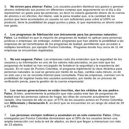
3.
No sirven para ahorrar: Falso
. Los usuarios pueden disminuir sus gastos o generar
ahorros redimiendo sus puntos en diferentes compras que seguramente en el día a día
representan un gasto para las personas, es decir no estaría gastando dinero de la cuenta
de ahorros o en efectivo. Así mismo, vale la pena resaltar que, si la cantidad de los
puntos que tiene acumulados un usuario no son suficientes para cubrir al 100% un
producto, tiene la posibilidad de pagar puntos y plata, lo que representa un ahorro sobre
ese gasto.
4.
Los programas de fidelización son únicamente para las personas naturales:
Falso
. La realidad es que la mayoría de programas de lealtad no aplican para personas
jurídicas o empresas; sin embargo, existen programas que han abierto la posibilidad a las
empresas de ser beneficiarias de los programas de lealtad, permitiendo que accedan a
múltiples beneficios, por ejemplo Puntos Colombia, Programa donde hoy cerca de 11 mil
empresas se encuentran registradas.
5.
No son seguros: Falso
. Las empresas cada día entienden que la seguridad de los
usuarios y su información es uno de los valores más preciados, es por esto que los
programas de lealtad se han encargado de fortalecer la seguridad y la experiencia del
usuario. En el caso de Puntos Colombia, el programa implementó la clave dinámica para
personas naturales, la cual se genera por medio de su App, cambia cada minuto, es de
un solo uso y no se necesita internet para consultarla. Para las empresas, cuentan con la
posibilidad de registrar hasta tres usuarios autorizados, por medio de un proceso de
verificación previa, para la gestión de la cuenta empresarial.
6.
Las nuevas generaciones no están inscritos, dan las cédulas de sus padres:
Falso
. Si bien, anteriormente la población que más usaba este tipo de programas de
lealtad eran las personas cabeza de hogar, las cifras de consumo actualmente han
variado. Una muestra de ello es que, el 57% de los usuarios activos en Puntos Colombia
son
Millennials
y
Generación X
, es decir que se encuentran en un rango de edad de 26
y 45 años.
7.
Las personas siempre redimen y acumulan en un solo comercio: Falso
. Cifras
entregadas por Puntos Colombia demuestran que el 39% de los usuarios tienen una
amplia interacción con toda la red de aliados, es decir que llegan a interactuar con más
de 23 aliados.