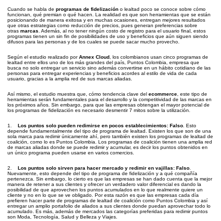
Cuando se habla de
programas de fidelización
o lealtad poco se conoce sobre cómo
funcionan, qué premian o qué hacen. La realidad es que son herramientas que se están
posicionando de manera exitosa y en muchas ocasiones, entregan mejores resultados
que otras estrategias como reducción de precios, pues generan preferencias sobre
otras
marcas
. Además, al no tener ningún costo de registro para el usuario final, estos
programas tienen un sin fin de posibilidades de uso y beneficios que aún siguen siendo
difusos para las personas y de los cuales se puede sacar mucho provecho.
Según el estudio realizado por
Annex Cloud
, los colombianos usan cinco programas de
lealtad entre ellos uno de los más grandes del país, Puntos Colombia, empresa que
busca no solo entregar un servicio sino además convertirse en un hábito cotidiano de las
personas para entregar experiencias y beneficios acordes al estilo de vida de cada
usuario, gracias a la amplia red de sus marcas aliadas.
Así mismo, el estudio muestra que, cómo tendencia clave del
ecommerce
, este tipo de
herramientas serán fundamentales para el desarrollo y la competitividad de las marcas en
los próximos años. Sin embargo, para que las empresas obtengan el mayor potencial de
los programas de fidelización es necesario desmentir 7 mitos sobre la utilización.
1.
Los puntos solo pueden redimirse en pocos establecimientos: Falso
. Esto
depende fundamentalmente del tipo de programa de lealtad. Existen los que son de una
sola marca para redimir únicamente ahí, pero también existen los programas de lealtad de
coalición, como lo es Puntos Colombia. Los programas de coalición tienen una amplia red
de marcas aliadas donde se puede redimir y acumular, es decir los puntos obtenidos en
un único programa pueden usarse en varios comercios.
2.
Los puntos solo sirven para hacer mercado y redimir en vajillas: Falso
.
Nuevamente, esto depende del tipo de programa de fidelización y a qué compañía
pertenezca. Sin embargo, lo cierto es que las empresas se han dado cuenta que la mejor
manera de retener a sus clientes y ofrecer un verdadero valor diferencial es dando la
posibilidad de que aprovechen los puntos acumulados en lo que realmente quiere un
cliente y no en lo que se ve obligado. Por esta razón es que las empresas cada día
prefieren hacer parte de programas de lealtad de coalición como Puntos Colombia y así
entregar un amplio portafolio de aliados a sus clientes donde puedan aprovechar todo lo
acumulado. Es más, además de mercados las categorías preferidas para redimir puntos
son Moda, Tecnología, Salud y Belleza y Viajes.