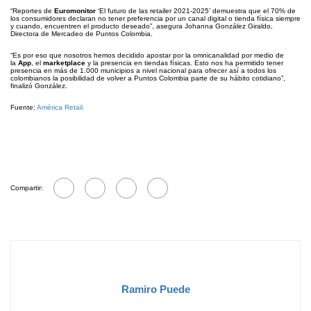
“Reportes de
Euromonitor
‘El futuro de las retailer 2021-2025’ demuestra que el 70% de
los consumidores declaran no tener preferencia por un canal digital o tienda física siempre
y cuando, encuentren el producto deseado”, asegura Johanna González Giraldo,
Directora de Mercadeo de Puntos Colombia.
“Es por eso que nosotros hemos decidido apostar por la omnicanalidad por medio de
la
App
, el
marketplace
y la presencia en tiendas físicas. Esto nos ha permitido tener
presencia en más de 1.000 municipios a nivel nacional para ofrecer así a todos los
colombianos la posibilidad de volver a Puntos Colombia parte de su hábito cotidiano”,
finalizó González.
Fuente:
América Retail.
Compartir:
Ramiro Puede