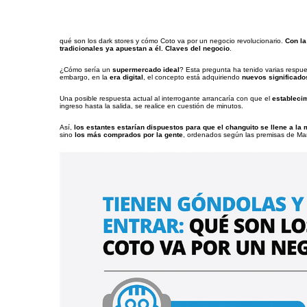
qué son los dark stores y cómo Coto va por un negocio revolucionario.
Con la
tradicionales ya apuestan a él. Claves del negocio
.
¿Cómo sería un
supermercado ideal
? Esta pregunta ha tenido varias respu
embargo, en la
era digital
, el concepto está adquiriendo
nuevos significado
Una posible respuesta actual al interrogante arrancaría con que el
estableci
ingreso hasta la salida, se realice en cuestión de minutos.
Así,
los estantes estarían dispuestos para que el changuito se llene a la
sino
los más comprados por la gente
, ordenados según las premisas de Ma