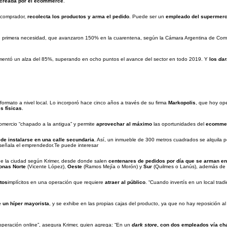
 creada por el ecommerce
.
comprador,
recolecta los productos y arma el pedido
. Puede ser un
empleado del supermerc
de primera necesidad, que avanzaron 150% en la cuarentena, según la Cámara Argentina de Com
imentó un alza del 85%, superando en ocho puntos el avance del sector en todo 2019. Y
los
dar
formato a nivel local. Lo incorporó hace cinco años a través de su firma
Markopolis
, que hoy op
s físicas
.
mercio “chapado a la antigua” y permite
aprovechar al máximo
las oportunidades del
ecomme
de instalarse en una calle secundaria
. Así, un inmueble de 300 metros cuadrados se alquila 
 señala el emprendedor.Te puede interesar
 de la ciudad según Krimer, desde donde salen
centenares de pedidos por día que se arman ent
onas Norte
(Vicente López),
Oeste
(Ramos Mejía o Morón) y
Sur
(Quilmes o Lanús), además de
tos
implícitos en una operación que requiere
atraer al público
. “Cuando invertís en un local trad
e un híper mayorista
, y se exhibe en las propias cajas del producto, ya que no hay reposición al 
operación online”, asegura Krimer, quien agrega: “En un
dark store
, con dos empleados vía ch