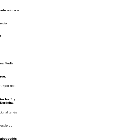
ado online
o
ercio
k
era Media
rce
.
por $80.000,
re las 9 y
Nordelta
.
icional tenés
estilo de
atbot podés