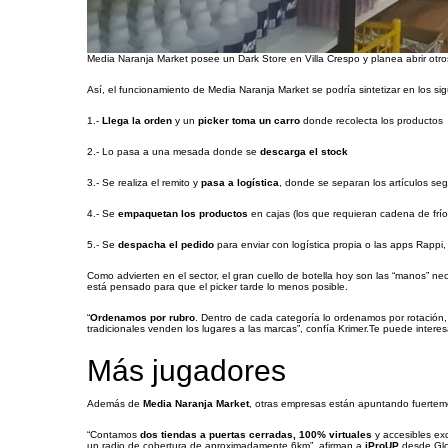
Media Naranja Market posee un Dark Store en Villa Crespo y planea abrir otro
Así, el funcionamiento de Media Naranja Market se podría sintetizar en los si
1.-
Llega la orden
y un
picker toma un carro
donde recolecta los productos
2.- Lo pasa a una mesada donde se
descarga el stock
3.- Se realiza el remito y
pasa a logística
, donde se separan los artículos se
4.- Se
empaquetan los productos
en cajas (los que requieran cadena de frí
5.- Se
despacha el pedido
para enviar con logística propia o las apps Rappi
Como advierten en el sector, el gran cuello de botella hoy son las “manos” nec
está pensado para que el picker tarde lo menos posible.
“
Ordenamos por rubro
. Dentro de cada categoría lo ordenamos por rotación,
tradicionales venden los lugares a las marcas”, confía Krimer.Te puede interes
Más jugadores
Además de
Media Naranja Market
, otras empresas están apuntando fuerteme
“Contamos
dos tiendas a puertas cerradas, 100% virtuales
y accesibles ex
un radio de cobertura de aproximadamente 6km”, afirman a
iProUP
desde Glo