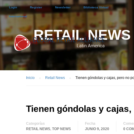
Login
Register
Newsletter
Biblioteca Virtual
International
RETAIL NEWS
Inicio
Retail News
Tienen góndolas y cajas, pero no p
Tienen góndolas y cajas,
Categorías
Fecha
Comen
RETAIL NEWS
TOP NEWS
JUNIO 9, 2020
0 CO
,