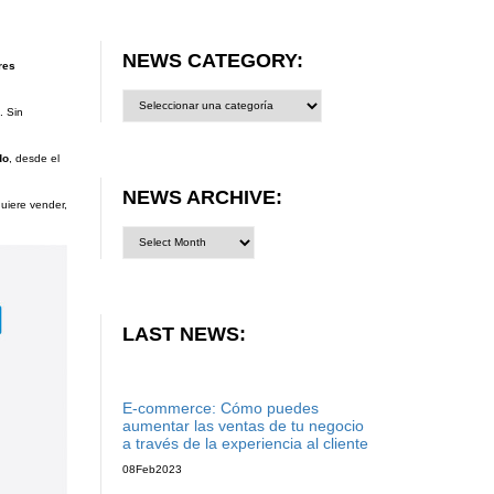
NEWS CATEGORY:
res
News
category:
. Sin
do
, desde el
NEWS ARCHIVE:
uiere vender,
LAST NEWS:
E-commerce: Cómo puedes
aumentar las ventas de tu negocio
a través de la experiencia al cliente
08
Feb
2023