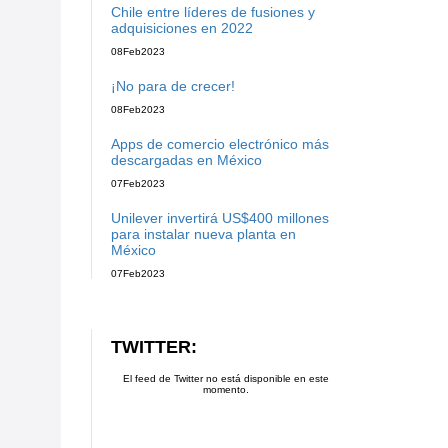
Chile entre líderes de fusiones y
adquisiciones en 2022
08
Feb
2023
¡No para de crecer!
08
Feb
2023
Apps de comercio electrónico más
descargadas en México
07
Feb
2023
Unilever invertirá US$400 millones
para instalar nueva planta en
México
07
Feb
2023
TWITTER:
El feed de Twitter no está disponible en este
momento.