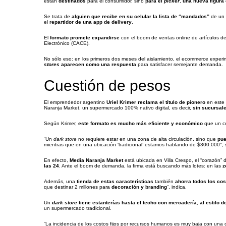
están
destinados
para el consumidor, sino
para el
picker
,
una nueva figura
Se trata de
alguien que recibe en su celular la lista de “mandados”
de un 
el
repartidor de una app de delivery
.
El
formato promete expandirse
con el boom de ventas online de artículos 
Electrónico (CACE).
No sólo eso: en los primeros dos meses del aislamiento, el ecommerce exper
stores
aparecen como una respuesta
para satisfacer semejante demanda.
Cuestión de pesos
El emprendedor argentino
Uriel Krimer
reclama el título de pionero
en este 
Naranja Market, un supermercado 100% nativo digital, es decir,
sin sucursale
Según Krimer,
este formato es mucho más eficiente y económico
que un co
“Un
dark store
no requiere estar en una zona de alta circulación, sino que
pue
mientras que en una ubicación ‘tradicional’ estamos hablando de $300.000″,
En efecto,
Media Naranja Market
está ubicada en Villa Crespo, el “corazón”
las 24
. Ante el boom de demanda, la firma está buscando más lotes: en las
z
Además, una
tienda de estas características
también
ahorra todos los cos
que destinar 2 millones para
decoración y branding
“, indica.
Un
dark store
tiene estanterías hasta el techo con mercadería
,
al estilo d
un supermercado tradicional.
“La incidencia de los costos fijos por recursos humanos es muy baja con una 