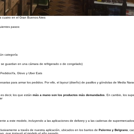
s cuatro en el Gran Buenos Aires
guientes pasos:
gún categoría
o se guardan en una cámara de refrigerado o de congelado)
, PedidosYa, Glovo y Uber Eats
esarias para armar los pedidos. Por ello, el
layout
(diseño) de pasillos y góndolas de Media Nara
 es decir, los que están
más a mano son los productos más demandados
. En cambio, los su
ar
nte a este modelo, incluyendo a las aplicaciones de delivery y a las cadenas de supermercados
clusivamente a través de nuestra aplicación, ubicados en los barrios de
Palermo y Belgrano
, ca
vo, que instauró el modelo el año pasado.