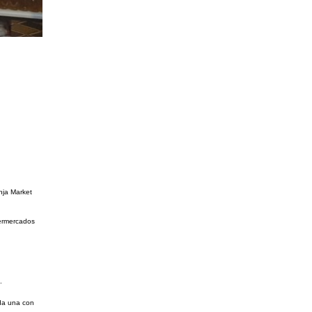
nja Market
permercados
.
da una con