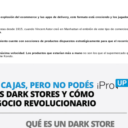
 explosión del ecommerce y las apps de delivery, este formato está creciendo y los jugado
estas desde 1915, cuando Vincent Astor creó en Manhattan el embrión de este tipo de comercios
s
.
miento cuente con secciones de productos dispuestos estratégicamente para que el recorri
 máxima velocidad
.
Los productos que estarían más a mano
no son los que el supermercado q
rie Kondo.