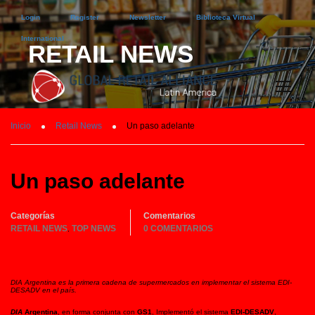
Login
Register
Newsletter
Biblioteca Virtual
International
RETAIL NEWS
Inicio
Retail News
Un paso adelante
Un paso adelante
Categorías
Comentarios
RETAIL NEWS
TOP NEWS
0 COMENTARIOS
,
DIA Argentina es la primera cadena de supermercados en implementar el sistema EDI-
DESADV en el país.
DIA
Argentina
, en forma conjunta con
GS1
, Implementó el sistema
EDI-DESADV
,