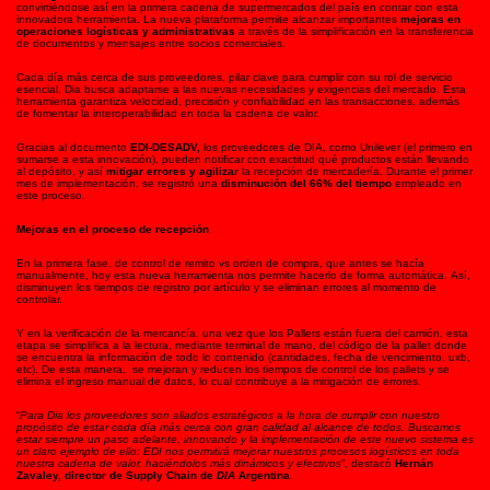
convirtiéndose así en la primera cadena de supermercados del país en contar con esta
innovadora herramienta. La nueva plataforma permite alcanzar importantes
mejoras en
operaciones logísticas y administrativas
a través de la simplificación en la transferencia
de documentos y mensajes entre socios comerciales.
Cada día más cerca de sus proveedores, pilar clave para cumplir con su rol de servicio
esencial, Dia busca adaptarse a las nuevas necesidades y exigencias del mercado. Esta
herramienta garantiza velocidad, precisión y confiabilidad en las transacciones, además
de fomentar la interoperabilidad en toda la cadena de valor.
Gracias al documento
EDI-DESADV,
los proveedores de DIA, como Unilever (el primero en
sumarse a esta innovación), pueden notificar con exactitud qué productos están llevando
al depósito, y así
mitigar errores y agilizar
la recepción de mercadería. Durante el primer
mes de implementación, se registró una
disminución del 66% del tiempo
empleado en
este proceso.
Mejoras en el proceso de recepción
En la primera fase, de control de remito vs orden de compra, que antes se hacía
manualmente, hoy esta nueva herramienta nos permite hacerlo de forma automática. Así,
disminuyen los tiempos de registro por artículo y se eliminan errores al momento de
controlar.
Y en la verificación de la mercancía, una vez que los Pallets están fuera del camión, esta
etapa se simplifica a la lectura, mediante terminal de mano, del código de la pallet donde
se encuentra la información de todo lo contenido (cantidades, fecha de vencimiento, uxb,
etc). De esta manera, se mejoran y reducen los tiempos de control de los pallets y se
elimina el ingreso manual de datos, lo cual contribuye a la mitigación de errores.
“
Para Dia los proveedores son aliados estratégicos a la hora de cumplir con nuestro
propósito de estar cada día más cerca con gran calidad al alcance de todos. Buscamos
estar siempre un paso adelante, innovando y la implementación de este nuevo sistema es
un claro ejemplo de ello: EDI nos permitirá mejorar nuestros procesos logísticos en toda
nuestra cadena de valor, haciéndolos más dinámicos y efectivos
”, destacó
Hernán
Zavaley, director de Supply Chain de
DIA
Argentina
.