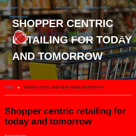
Login
Register
Newsletter
Biblioteca Virtual
International
SHOPPER CENTRIC
RETAILING FOR TODAY
AND TOMORROW
Inicio
Shopper centric retailing for today and tomorrow
Shopper centric retailing for
today and tomorrow