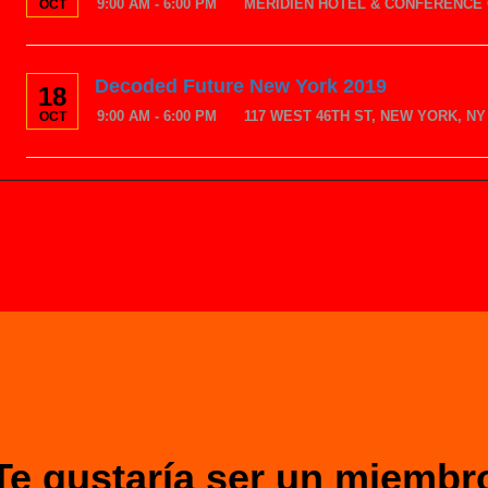
9:00 AM - 6:00 PM
MERIDIEN HOTEL & CONFERENCE 
OCT
Decoded Future New York 2019
18
9:00 AM - 6:00 PM
117 WEST 46TH ST, NEW YORK, NY 
OCT
Te gustaría ser un miembr