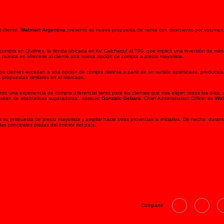
 cliente,
Walmart Argentina
presentó su nueva propuesta de venta con descuento por volumen
ompra en Quilmes, la tienda ubicada en Av. Calchaquí al 700
,
que implicó una inversión de má
a puesta en ofrecerle al cliente una nueva opción de compra a precio mayorista.
os clientes accedan a una opción de compra distinta a partir de un surtido optimizado, producto
propuestas similares en el mercado.
o una experiencia de compra diferencial tanto para los clientes que nos eligen todos los días,
sitan de alternativas superadoras”
,
sostuvo
Gonzalo Gebara
, Chief Administration Officer de
Wal
u propuesta de precio mayorista y ampliar hacia otras provincias la iniciativa. De hecho, durant
s principales plazas del interior del país.
Compartir: