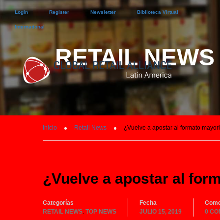
Login
Register
Newsletter
Biblioteca Virtual
International
RETAIL NEWS
Inicio
Retail News
¿Vuelve a apostar al formato mayor
¿Vuelve a apostar al for
Categorías
Fecha
Come
RETAIL NEWS
TOP NEWS
JULIO 15, 2019
0 CO
,