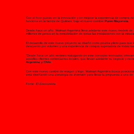
Con el foco puesto en la innovación y en mejorar la experiencia de compra del
funciona en la tienda de Quilmes, bajo el nuevo nombre
Punto Mayorista
.
Desde hace un año, Walmart Argentina lleva adelante este nuevo modelo de c
millones de pesos en la remodelación de todas las instalaciones con la mirad
El desarrollo de este nuevo proyecto se diseñó como prueba piloto para que l
descuento por volumen y una experiencia de compra superadora de todas las 
“Desde hace un año venimos trabajando en este concepto innovador, ofreciend
aquellos clientes comerciantes locales, que llevan adelante su negocio y nece
Argentina
y Chile
.
Con este nuevo cambio de imagen y logo, Walmart Argentina busca posicionar s
está diseñando una estrategia de inversión para llevar la propuesta a una de la
Fonte:
El Economista