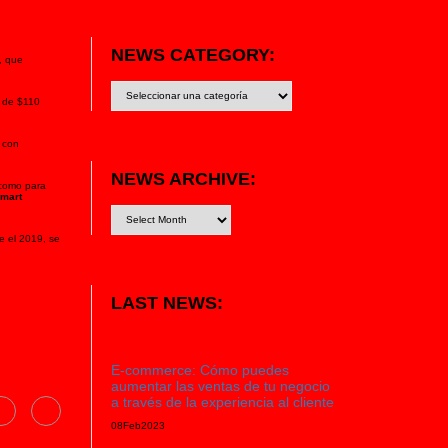
NEWS CATEGORY:
, que
News
category:
s de $110
s con
NEWS ARCHIVE:
 como para
mart
e el 2019, se
LAST NEWS:
E-commerce: Cómo puedes
aumentar las ventas de tu negocio
a través de la experiencia al cliente
08
Feb
2023