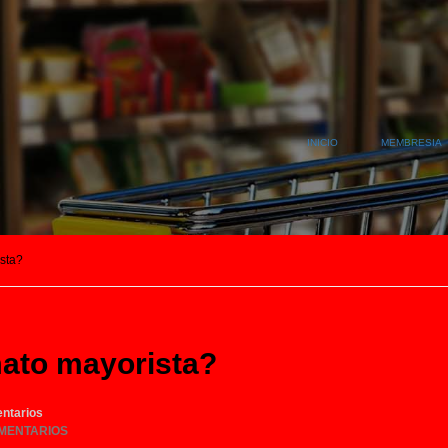
INICIO
MEMBRESIA
ista?
mato mayorista?
ntarios
MENTARIOS