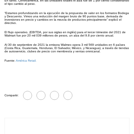
En tanto, Centroamérica, en las unidades totales el alza fue de 1 por ciento considerando
el tipo cambio al peso.
“Estamos profundizando en la ejecución de la propuesta de valor en los formatos Bodega
y Descuento. Vimos una reducción del margen bruto de 90 puntos base, derivada de
inversiones en precio y cambios en la mezcla de productos principalmente” explicó el
directivo.
El flujo operativo, (EBITDA, por sus siglas en inglés) para el tercer trimestre del 2021 de
Walmart fue por 20 mil 039 millones de pesos, un alza del 9.8 por ciento anual.
Al 30 de septiembre de 2021 la emisora Walmex opera 3 mil 569 unidades en 6 países
(Costa Rica, Guatemala, Honduras, El Salvador, México, y Nicaragua), a través de tiendas
de autoservicio, clubes de precio con membresía y ventas omnicanal.
Fuente:
América Retail.
Compartir: