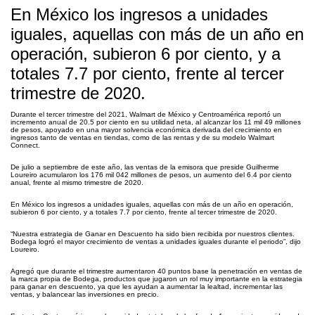
En México los ingresos a unidades
iguales, aquellas con más de un año en
operación, subieron 6 por ciento, y a
totales 7.7 por ciento, frente al tercer
trimestre de 2020.
Durante el tercer trimestre del 2021, Walmart de México y Centroamérica reportó un
incremento anual de 20.5 por ciento en su utilidad neta, al alcanzar los 11 mil 49 millones
de pesos, apoyado en una mayor solvencia económica derivada del crecimiento en
ingresos tanto de ventas en tiendas, como de las rentas y de su modelo Walmart
Connect.
De julio a septiembre de este año, las ventas de la emisora que preside Guilherme
Loureiro acumularon los 176 mil 042 millones de pesos, un aumento del 6.4 por ciento
anual, frente al mismo trimestre de 2020.
En México los ingresos a unidades iguales, aquellas con más de un año en operación,
subieron 6 por ciento, y a totales 7.7 por ciento, frente al tercer trimestre de 2020.
“Nuestra estrategia de Ganar en Descuento ha sido bien recibida por nuestros clientes.
Bodega logró el mayor crecimiento de ventas a unidades iguales durante el periodo”, dijo
Loureiro.
Agregó que durante el trimestre aumentaron 40 puntos base la penetración en ventas de
la marca propia de Bodega, productos que jugaron un rol muy importante en la estrategia
para ganar en descuento, ya que les ayudan a aumentar la lealtad, incrementar las
ventas, y balancear las inversiones en precio.