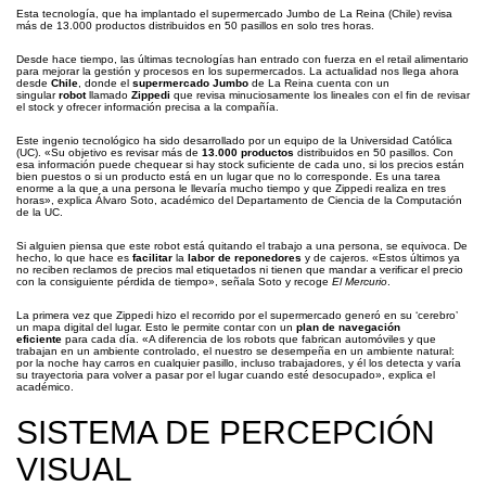
Esta tecnología, que ha implantado el supermercado Jumbo de La Reina (Chile) revisa
más de 13.000 productos distribuidos en 50 pasillos en solo tres horas.
Desde hace tiempo, las últimas tecnologías han entrado con fuerza en el retail alimentario
para mejorar la gestión y procesos en los supermercados. La actualidad nos llega ahora
desde
Chile
, donde el
supermercado Jumbo
de La Reina cuenta con un
singular
robot
llamado
Zippedi
que revisa minuciosamente los lineales con el fin de revisar
el stock y ofrecer información precisa a la compañía.
Este ingenio tecnológico ha sido desarrollado por un equipo de la Universidad Católica
(UC). «Su objetivo es revisar más de
13.000 productos
distribuidos en 50 pasillos. Con
esa información puede chequear si hay stock suficiente de cada uno, si los precios están
bien puestos o si un producto está en un lugar que no lo corresponde. Es una tarea
enorme a la que a una persona le llevaría mucho tiempo y que Zippedi realiza en tres
horas», explica Álvaro Soto, académico del Departamento de Ciencia de la Computación
de la UC.
Si alguien piensa que este robot está quitando el trabajo a una persona, se equivoca. De
hecho, lo que hace es
facilitar
la
labor de reponedores
y de cajeros. «Estos últimos ya
no reciben reclamos de precios mal etiquetados ni tienen que mandar a verificar el precio
con la consiguiente pérdida de tiempo», señala Soto y recoge
El Mercurio
.
La primera vez que Zippedi hizo el recorrido por el supermercado generó en su ‘cerebro’
un mapa digital del lugar. Esto le permite contar con un
plan de navegación
eficiente
para cada día. «A diferencia de los robots que fabrican automóviles y que
trabajan en un ambiente controlado, el nuestro se desempeña en un ambiente natural:
por la noche hay carros en cualquier pasillo, incluso trabajadores, y él los detecta y varía
su trayectoria para volver a pasar por el lugar cuando esté desocupado», explica el
académico.
SISTEMA DE PERCEPCIÓN
VISUAL