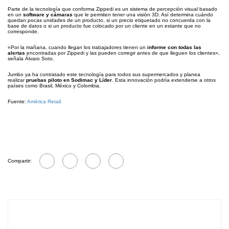
Parte de la tecnología que conforma Zippedi es un sistema de percepción visual basado
en un
software y cámaras
que le permiten tener una visión 3D. Así determina cuándo
quedan pocas unidades de un producto, si un precio etiquetado no concuerda con la
base de datos o si un producto fue colocado por un cliente en un estante que no
corresponde.
«Por la mañana, cuando llegan los trabajadores tienen un
informe con todas las
alertas
encontradas por Zippedi y las pueden corregir antes de que lleguen los clientes»,
señala Álvaro Soto.
Jumbo ya ha contratado este tecnología para todos sus supermercados y planea
realizar
pruebas piloto en Sodimac y Líder
. Esta innovación podría extenderse a otros
países como Brasil, México y Colombia.
Fuente:
América Retail.
Compartir: