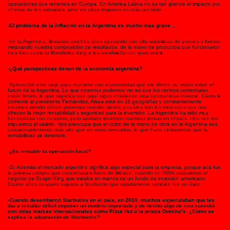
operaciones que tenemos en Europa. En América Latina no es tan grande el impacto por
el tema de los subsidios, pero en otras regiones es más sensible.
-El problema de la inflación en la Argentina es mucho más grave…
-En la Argentina, llevamos muchos años operando con alta volatilidad de precios y fuimos
mejorando nuestra composición de resultados, de la mano de productos que funcionaron
muy bien como la Bondiolita King o los sandwichs con guacamole.
-¿Qué perspectivas tienen de la economía argentina?
-Aproveché este viaje para reunirme con economistas que me dieron su visión sobre el
futuro de la Argentina. Lo que nosotros podemos ver es que los centros comerciales
están llenos, lo que significa que aquí sigue existiendo una oportunidad enorme. Cómo le
comenté al presidente Fernández, Alsea está en 11 geografías y constantemente
estamos viendo dónde ponemos nuestro dinero y cuáles son los mercados que nos
ofrecen la mejor rentabilidad y seguridad para la inversión. La Argentina ha sido muy
bondadosa con nosotros, pero también tenemos nuestros temas en el país. Uno son los
impuestos al salario. Nos preocupa que el costo de la mano de obra en la Argentina sea
considerablemente más alto que en otros mercados, lo que hace obviamente que la
rentabilidad se deteriore.
-¿Es rentable la operación local?
-Si. Además el mercado argentino significa algo especial para la empresa, porque acá fue
la primera compra que concretamos fuera de México, cuando en 2006 adquirimos el
negocio de Burger King que estaba en manos de un fondo de inversión americano.
Cuatro años después trajimos a Starbucks que rápidamente también fue un éxito.
-Cuando desembarcó Starbucks en el país, en 2010, muchos especulaban que les
iba a resultar difícil imponer un modelo importado y de hecho algo de eso sucedió
con otras marcas internacionales como Pizza Hut o la propia Domino’s. ¿Cómo se
explica la adaptación de Starbucks?