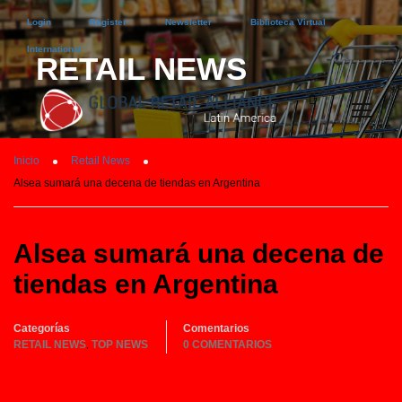
Login
Register
Newsletter
Biblioteca Virtual
International
RETAIL NEWS
Inicio
Retail News
Alsea sumará una decena de tiendas en Argentina
Alsea sumará una decena de
tiendas en Argentina
Categorías
Comentarios
RETAIL NEWS
TOP NEWS
0 COMENTARIOS
,