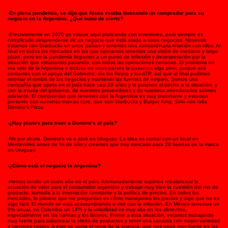
-En plena pandemia, se dijo que Alsea estaba buscando un comprador para su
negocio en la Argentina. ¿Qué hubo de cierto?
-Efectivamente en 2020 yo estuve aquí platicando con inversores, pero siempre es
complicado desprenderse de un negocio que está atado a otros negocios. Nosotros
estamos con Starbucks en once países y tenemos una extraordinaria relación con ellos. Al
final en todos los mercados en los que operamos tenemos una visión de mediano y largo
plazo, pero en la pandemia llegamos a un punto de inflexión y desesperación por la
situación que estábamos pasando, con todas las operaciones cerradas. El problema no
era solo de la Argentina e incluso en otros países la pasamos algo peor, porque acá
contamos con el apoyo del Gobierno, vía los Repro y los ATP, así que al final pudimos
retomar el rumbo de los negocios y mantener las fuentes de empleo. Somos una
compañía que opera en el país hace casi 20 años y le pusimos el pecho a la situación, y
con la ayuda del gobierno, de nuestros proveedores y de nuestros arrendatarios salimos
adelante. El compromiso que tenemos con la Argentina es muy importante y estamos
presente con nuestras marcas core, que son Starbucks y Burger King. Solo nos falta
Domino’s Pizza.
-¿Hay planes para traer a Domino’s al país?
-No por ahora. Domino’s va a abrir en Uruguay. La idea es contar con un local en
Montevideo antes de fin de año y creemos que hay mercado para 20 tiendas de la marca
en Uruguay.
-¿Cómo está el negocio la Argentina?
-Hemos tenido un buen año en el país. Afortunadamente supimos rebalancear la
ecuación de valor para el consumidor argentino y trabajar muy bien la cuestión del mix de
producto, sumada a la innovación constante y la política de precios. En todos los
mercados, lo primero que me preguntan es cómo manejamos los precios y digo que no es
algo fácil. El mundo se está acostumbrando a vivir con la inflación. En México tenemos un
9% anual, en Colombia un 14% y la volatilidad es muy alta en los alimentos,
especialmente en las harinas y los lácteos. Frente a esta situación, estamos trabajando
muy fuerte para balancear la oferta de productos y tener una canasta con mayor variedad
y menores costos. A esto se suma el tema de la energía, que nos pegó muy fuerte en las