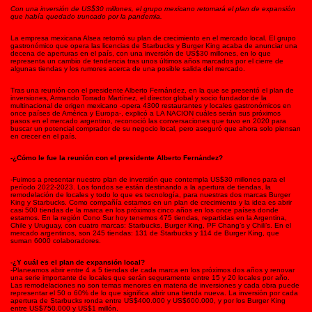
Con una inversión de US$30 millones, el grupo mexicano retomará el plan de expansión
que había quedado truncado por la pandemia.
La empresa mexicana Alsea retomó su plan de crecimiento en el mercado local. El grupo
gastronómico que opera las licencias de Starbucks y Burger King acaba de anunciar una
decena de aperturas en el país, con una inversión de US$30 millones, en lo que
representa un cambio de tendencia tras unos últimos años marcados por el cierre de
algunas tiendas y los rumores acerca de una posible salida del mercado.
Tras una reunión con el presidente Alberto Fernández, en la que se presentó el plan de
inversiones, Armando Torrado Martínez, el director global y socio fundador de la
multinacional de origen mexicano -opera 4300 restaurantes y locales gastronómicos en
once países de América y Europa-, explicó a LA NACION cuáles serán sus próximos
pasos en el mercado argentino, reconoció las conversaciones que tuvo en 2020 para
buscar un potencial comprador de su negocio local, pero aseguró que ahora solo piensan
en crecer en el país.
-¿Cómo le fue la reunión con el presidente Alberto Fernández?
-Fuimos a presentar nuestro plan de inversión que contempla US$30 millones para el
período 2022-2023. Los fondos se están destinando a la apertura de tiendas, la
remodelación de locales y todo lo que es tecnología, para nuestras dos marcas Burger
King y Starbucks. Como compañía estamos en un plan de crecimiento y la idea es abrir
casi 500 tiendas de la marca en los próximos cinco años en los once países donde
estamos. En la región Cono Sur hoy tenemos 475 tiendas, repartidas en la Argentina,
Chile y Uruguay, con cuatro marcas: Starbucks, Burger King, PF Chang’s y Chili’s. En el
mercado argentinos, son 245 tiendas: 131 de Starbucks y 114 de Burger King, que
suman 6000 colaboradores.
-¿Y cuál es el plan de expansión local?
-Planeamos abrir entre 4 a 5 tiendas de cada marca en los próximos dos años y renovar
una serie importante de locales que serán seguramente entre 15 y 20 locales por año.
Las remodelaciones no son temas menores en materia de inversiones y cada obra puede
representar el 50 o 60% de lo que significa abrir una tienda nueva. La inversión por cada
apertura de Starbucks ronda entre US$400.000 y US$600.000, y por los Burger King
entre US$750.000 y US$1 millón.