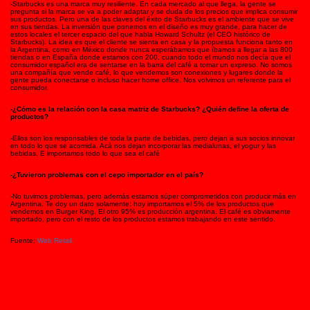
-Starbucks es una marca muy resiliente. En cada mercado al que llega, la gente se
pregunta si la marca se va a poder adaptar y se duda de los precios que implica consumir
sus productos. Pero una de las claves del éxito de Starbucks es el ambiente que se vive
en sus tiendas. La inversión que ponemos en el diseño es muy grande, para hacer de
estos locales el tercer espacio del que habla Howard Schultz (el CEO histórico de
Starbucks). La idea es que el cliente se sienta en casa y la propuesta funciona tanto en
la Argentina, como en México donde nunca esperábamos que íbamos a llegar a las 800
tiendas o en España donde estamos con 200, cuando todo el mundo nos decía que el
consumidor español era de sentarse en la barra del café a tomar un expreso. No somos
una compañía que vende café, lo que vendemos son conexiones y lugares donde la
gente pueda conectarse o incluso hacer home office. Nos volvimos un referente para el
consumidor.
-¿Cómo es la relación con la casa matriz de Starbucks? ¿Quién define la oferta de
productos?
-Ellos son los responsables de toda la parte de bebidas, pero dejan a sus socios innovar
en todo lo que se acomida. Acá nos dejan incorporar las medialunas, el yogur y las
bebidas. E importamos todo lo que sea el café
-¿Tuvieron problemas con el cepo importador en el país?
-No tuvimos problemas, pero además estamos súper comprometidos con producir más en
Argentina. Te doy un dato solamente: hoy importamos el 5% de los productos que
vendemos en Burger King. El otro 95% es producción argentina. El café es obviamente
importado, pero con el resto de los productos estamos trabajando en este sentido.
Fuente:
Web Retail.