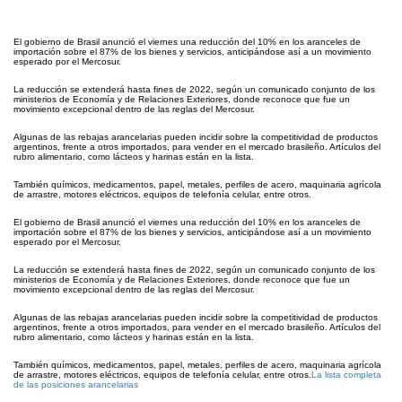
El gobierno de Brasil anunció el viernes una reducción del 10% en los aranceles de
importación sobre el 87% de los bienes y servicios, anticipándose así a un movimiento
esperado por el Mercosur.
La reducción se extenderá hasta fines de 2022, según un comunicado conjunto de los
ministerios de Economía y de Relaciones Exteriores, donde reconoce que fue un
movimiento excepcional dentro de las reglas del Mercosur.
Algunas de las rebajas arancelarias pueden incidir sobre la competitividad de productos
argentinos, frente a otros importados, para vender en el mercado brasileño. Artículos del
rubro alimentario, como lácteos y harinas están en la lista.
También químicos, medicamentos, papel, metales, perfiles de acero, maquinaria agrícola
de arrastre, motores eléctricos, equipos de telefonía celular, entre otros.
El gobierno de Brasil anunció el viernes una reducción del 10% en los aranceles de
importación sobre el 87% de los bienes y servicios, anticipándose así a un movimiento
esperado por el Mercosur.
La reducción se extenderá hasta fines de 2022, según un comunicado conjunto de los
ministerios de Economía y de Relaciones Exteriores, donde reconoce que fue un
movimiento excepcional dentro de las reglas del Mercosur.
Algunas de las rebajas arancelarias pueden incidir sobre la competitividad de productos
argentinos, frente a otros importados, para vender en el mercado brasileño. Artículos del
rubro alimentario, como lácteos y harinas están en la lista.
También químicos, medicamentos, papel, metales, perfiles de acero, maquinaria agrícola
de arrastre, motores eléctricos, equipos de telefonía celular, entre otros.
La lista completa
de las posiciones arancelarias