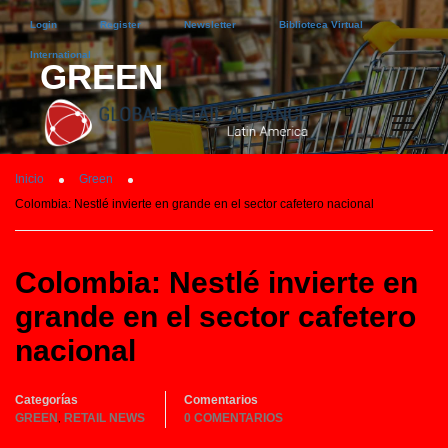
Login
Register
Newsletter
Biblioteca Virtual
International
GREEN
Inicio
Green
Colombia: Nestlé invierte en grande en el sector cafetero nacional
Colombia: Nestlé invierte en
grande en el sector cafetero
nacional
Categorías
Comentarios
GREEN
RETAIL NEWS
0 COMENTARIOS
,