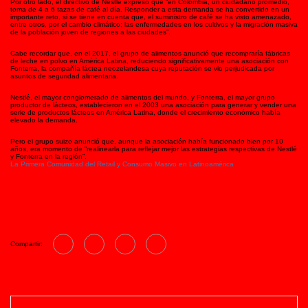
Por otro lado, el directivo de Nestlé expresó que “en Colombia, un ciudadano promedio,
toma de 4 a 6 tazas de café al día. Responder a esta demanda se ha convertido en un
importante reto, si se tiene en cuenta que, el suministro de café se ha visto amenazado,
entre otros, por el cambio climático; las enfermedades en los cultivos y la migración masiva
de la población joven de regiones a las ciudades”.
Cabe recordar que, en el 2017, el grupo de alimentos anunció que recompraría fábricas
de leche en polvo en América Latina, reduciendo significativamente una asociación con
Fonterra, la compañía láctea neozelandesa cuya reputación se vio perjudicada por
asuntos de seguridad alimentaria.
Nestlé, el mayor conglomerado de alimentos del mundo, y Fonterra, el mayor grupo
productor de lácteos, establecieron en el 2003 una asociación para generar y vender una
serie de productos lácteos en América Latina, donde el crecimiento económico había
elevado la demanda.
Pero el grupo suizo anunció que, aunque la asociación había funcionado bien por 10
años, era momento de “realinearla para reflejar mejor las estrategias respectivas de Nestlé
y Fonterra en la región”.
La Primera Comunidad del Retail y Consumo Masivo en Latinoamérica
Compartir: