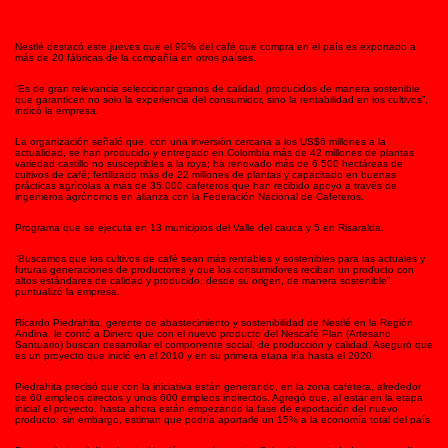
Nestlé destacó este jueves que el 90% del café que compra en el país es exportado a
más de 20 fábricas de la compañía en otros países.
“Es de gran relevancia seleccionar granos de calidad, producidos de manera sostenible
que garanticen no solo la experiencia del consumidor, sino la rentabilidad en los cultivos”,
indicó la empresa.
La organización señaló que, con una inversión cercana a los US$6 millones a la
actualidad, se han producido y entregado en Colombia más de 42 millones de plantas
variedad castillo no susceptibles a la roya; ha renovado más de 6.500 hectáreas de
cultivos de café; fertilizado más de 22 millones de plantas y capacitado en buenas
prácticas agrícolas a más de 35.000 cafeteros que han recibido apoyo a través de
ingenieros agrónomos en alianza con la Federación Nacional de Cafeteros.
Programa que se ejecuta en 13 municipios del Valle del cauca y 5 en Risaralda.
“Buscamos que los cultivos de café sean más rentables y sostenibles para las actuales y
futuras generaciones de productores y que los consumidores reciban un producto con
altos estándares de calidad y producido, desde su origen, de manera sostenible”,
puntualizó la empresa.
Ricardo Piedrahita, gerente de abastecimiento y sostenibilidad de Nestlé en la Región
Andina, le contó a Dinero que con el nuevo producto del Nescafé Plan (Artesano
Santuario) buscan desarrollar el componente social, de producción y calidad. Aseguró que
es un proyecto que inició en el 2010 y en su primera etapa iría hasta el 2020.
Piedrahita precisó que con la iniciativa están generando, en la zona cafetera, alrededor
de 60 empleos directos y unos 600 empleos indirectos. Agregó que, al estar en la etapa
inicial el proyecto, hasta ahora están empezando la fase de exportación del nuevo
producto; sin embargo, estiman que podría aportarle un 15% a la economía total del país.