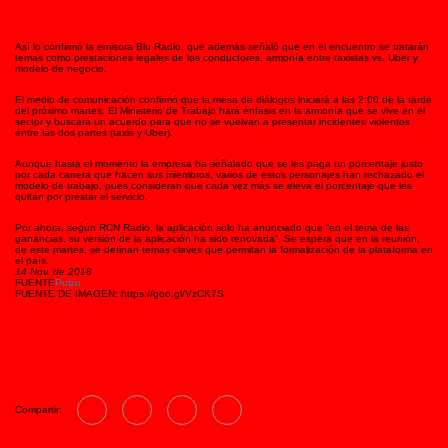
Así lo confirmó la emisora Blu Radio, que además señaló que en el encuentro se tratarán
temas como prestaciones legales de los conductores, armonía entre taxistas vs. Uber y
modelo de negocio.
El medio de comunicación confirmó que la mesa de diálogos iniciará a las 2:00 de la tarde
del próximo martes. El Ministerio de Trabajo hará énfasis en la armonía que se vive en el
sector y buscará un acuerdo para que no se vuelvan a presentar incidentes violentos
entre las dos partes (taxis y Uber).
Aunque hasta el momento la empresa ha señalado que se les paga un porcentaje justo
por cada carrera que hacen sus miembros, varios de estos personajes han rechazado el
modelo de trabajo, pues consideran que cada vez más se eleva el porcentaje que les
quitan por prestar el servicio.
Por ahora, según RCN Radio, la aplicación solo ha anunciado que “en el tema de las
ganancias, su versión de la aplicación ha sido renovada”. Se espera que en la reunión,
de este martes, se definan temas claves que permitan la formalización de la plataforma en
el país.
14 Nov. de 2018
FUENTE
Pulzo
FUENTE DE IMAGEN: https://goo.gl/VzCK7S
Compartir: