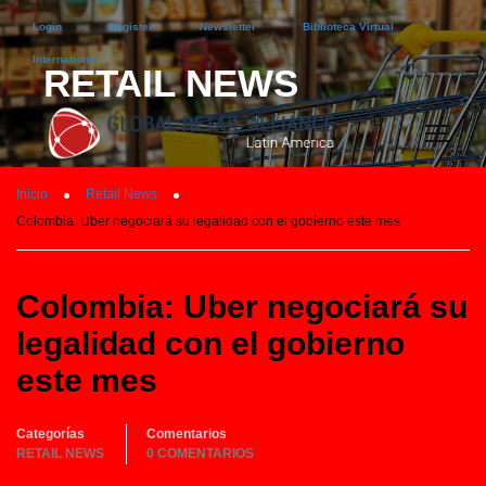
Login
Register
Newsletter
Biblioteca Virtual
International
RETAIL NEWS
Inicio
Retail News
Colombia: Uber negociará su legalidad con el gobierno este mes
Colombia: Uber negociará su
legalidad con el gobierno
este mes
Categorías
Comentarios
RETAIL NEWS
0 COMENTARIOS