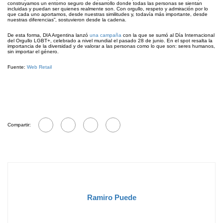
construyamos un entorno seguro de desarrollo donde todas las personas se sientan
incluidas y puedan ser quienes realmente son. Con orgullo, respeto y admiración por lo
que cada uno aportamos, desde nuestras similitudes y, todavía más importante, desde
nuestras diferencias”, sostuvieron desde la cadena.
De esta forma, DIA Argentina lanzó
una campaña
con la que se sumó al Día Internacional
del Orgullo LGBT+, celebrado a nivel mundial el pasado 28 de junio. En el spot resalta la
importancia de la diversidad y de valorar a las personas como lo que son: seres humanos,
sin importar el género.
Fuente:
Web Retail
Compartir:
Ramiro Puede