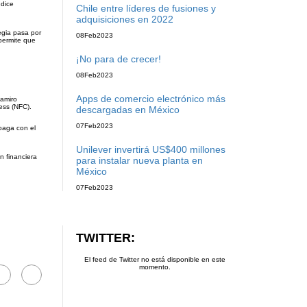
 dice
Chile entre líderes de fusiones y
adquisiciones en 2022
egia pasa por
08
Feb
2023
permite que
¡No para de crecer!
08
Feb
2023
Apps de comercio electrónico más
Ramiro
ess (NFC).
descargadas en México
07
Feb
2023
paga con el
Unilever invertirá US$400 millones
n financiera
para instalar nueva planta en
México
07
Feb
2023
TWITTER:
El feed de Twitter no está disponible en este
momento.