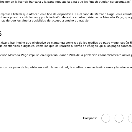
los ponen la licencia bancaria y la parte regulatoria para que las fintech puedan ser aceptadas”,
mpresas fintech que ofrecen este tipo de dispositivos. En el caso de Mercado Pago, esta estrat
 hasta puestos ambulantes y por la inclusión de estos en el ecosistema de Mercado Pago, que 
ás de que les abre la posibilidad de acceso a crédito de trabajo.
s
n mexicana han hecho que el efectivo se mantenga como rey de los medios de pago y que, según 
o electrónicos o digitales, como los que se realizan a través de códigos QR o los pagos contactl
e incluso Mercado Pago impulsó en Argentina, donde 20% de la población económicamente activa 
agos por parte de la población están la seguridad, la confianza en las instituciones y la educació
Compartir: