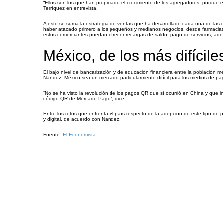
“Ellos son los que han propiciado el crecimiento de los agregadores, porque el
Terríquez en entrevista.
A esto se suma la estrategia de ventas que ha desarrollado cada una de las e
haber atacado primero a los pequeños y medianos negocios, desde farmacias
estos comerciantes puedan ofrecer recargas de saldo, pago de servicios; adem
México, de los más difícile
El bajo nivel de bancarización y de educación financiera entre la població
Nandez, México sea un mercado particularmente difícil para los medios de pag
“No se ha visto la revolución de los pagos QR que sí ocurrió en China y qu
código QR de Mercado Pago”, dice.
Entre los retos que enfrenta el país respecto de la adopción de este tipo de p
y digital, de acuerdo con Nandez.
Fuente:
El Economista