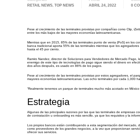
RETAIL NEWS
TOP NEWS
ABRIL 24, 2022
0 C
,
Pese al crecimiento de las terminales provistas por compañías como Clip, iZe
entre los más bajos de las mayores economías latinoamericanas.
Mientras que en 2015, 85% de las terminales punto de venta (PoS) en los comer
banca tradicional aporta 55% de las terminales mientras que los agregadores
hasta el 45 por ciento.
Ramiro Nandez, director de Soluciones para Vendedores de Mercado Pago, la ve
enemigo de este tipo de tecnologías de pago sigue siendo el dinero en efec
dos años después, es usado en 86% de los pagos.
Pese al crecimiento de las terminales provistas por estos agregadores, el par
mayores economías latinoamericanas. Las ocho terminales por cada 1,000 hab
“Realmente tenemos un parque de terminales mucho más acotado en México y
Estrategia
Algunas de las principales razones por las que las terminales de empresas co
de contratación u onboarding es más sencillo, ya que los requisitos y la in
Los propios bancos están contribuyendo a esta segmentación del mercado, de
como proveedores de los grandes negocios, a la vez que proporcionan servicio
ofrecer sus servicios.