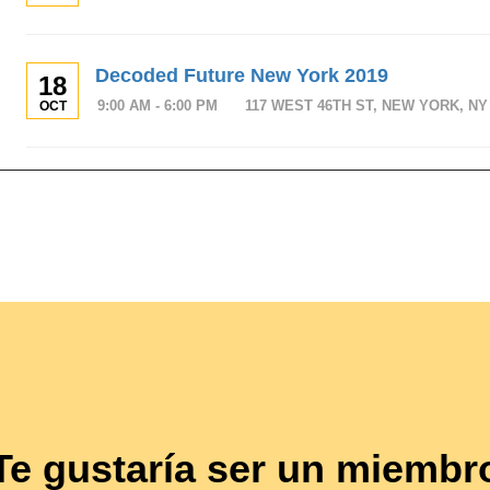
Decoded Future New York 2019
18
9:00 AM - 6:00 PM
117 WEST 46TH ST, NEW YORK, NY 
OCT
Te gustaría ser un miembr