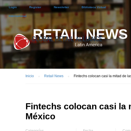
Login
Register
Newsletter
Biblioteca Virtual
International
RETAIL NEWS
Inicio
Retail News
Fintechs colocan casi la mitad de l
Fintechs colocan casi la 
México
Categorías
Fecha
Come