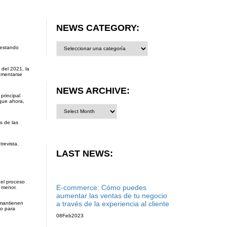
NEWS CATEGORY:
News
 estando
category:
 del 2021, la
rementarse
NEWS ARCHIVE:
principal
que ahora,
s de las
revista.
LAST NEWS:
 el proceso
E-commerce: Cómo puedes
 menor.
aumentar las ventas de tu negocio
a través de la experiencia al cliente
 mantienen
io para
08
Feb
2023