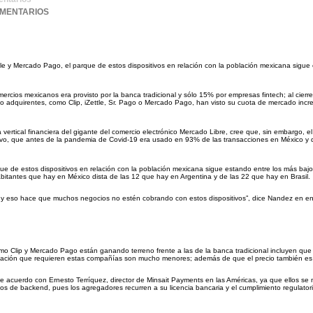
OMENTARIOS
ttle y Mercado Pago, el parque de estos dispositivos en relación con la población mexicana sigue
cios mexicanos era provisto por la banca tradicional y sólo 15% por empresas fintech; al cierre
 o adquirentes, como Clip, iZettle, Sr. Pago o Mercado Pago, han visto su cuota de mercado inc
rtical financiera del gigante del comercio electrónico Mercado Libre, cree que, sin embargo, el 
tivo, que antes de la pandemia de Covid-19 era usado en 93% de las transacciones en México y 
que de estos dispositivos en relación con la población mexicana sigue estando entre los más bajo
itantes que hay en México dista de las 12 que hay en Argentina y de las 22 que hay en Brasil.
 eso hace que muchos negocios no estén cobrando con estos dispositivos”, dice Nandez en ent
mo Clip y Mercado Pago están ganando terreno frente a las de la banca tradicional incluyen que
formación que requieren estas compañías son mucho menores; además de que el precio también es
 acuerdo con Ernesto Terríquez, director de Minsait Payments en las Américas, ya que ellos se
s de backend, pues los agregadores recurren a su licencia bancaria y el cumplimiento regulator