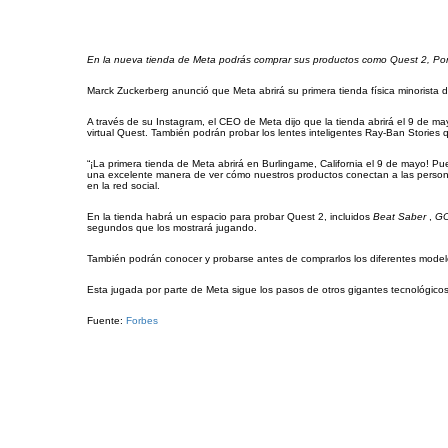
En la nueva tienda de Meta podrás comprar sus productos como Quest 2, Port
Marck Zuckerberg anunció que Meta abrirá su primera tienda física minorista
A través de su Instagram, el CEO de Meta dijo que la tienda abrirá el 9 de may
virtual Quest. También podrán probar los lentes inteligentes Ray-Ban Stories
“¡La primera tienda de Meta abrirá en Burlingame, California el 9 de mayo! 
una excelente manera de ver cómo nuestros productos conectan a las person
en la red social.
En la tienda habrá un espacio para probar Quest 2, incluidos
Beat Saber
,
G
segundos que los mostrará jugando.
También podrán conocer y probarse antes de comprarlos los diferentes mode
Esta jugada por parte de Meta sigue los pasos de otros gigantes tecnológicos
Fuente:
Forbes