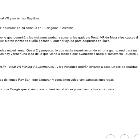
al VR y los lentes Ray-Ban.
 de hardware en su campus en Burlingame, California.
o lo que permitirá a los visitantes probar y comprar los gadgets Portal VR de Meta y los cascos d
 que fueron lanzados el año pasado u obtener ayuda para adquirirlos en línea.
Puedes experimentar Quest 2 y proyectar lo que estás experimentando en una gran pared para tus
as hoy y tener una idea de lo que viene a medida que avanzamos hacia el metaverso”, publicó 
OLF+
,
Real VR Fishing
y
Supernatural
, y los visitantes podrán llevarse a casa un clip de realida
los de lentes Ray-Ban, que capturan y comparten video con cámaras integradas.
 como Google que el año pasado también abrió su primer tienda física minorista.