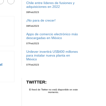
Chile entre líderes de fusiones y
adquisiciones en 2022
08
Feb
2023
¡No para de crecer!
08
Feb
2023
Apps de comercio electrónico más
descargadas en México
07
Feb
2023
Unilever invertirá US$400 millones
para instalar nueva planta en
México
el
07
Feb
2023
TWITTER:
El feed de Twitter no está disponible en este
momento.