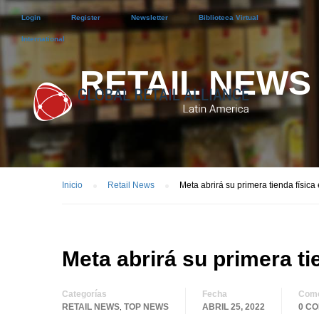
Login
Register
Newsletter
Biblioteca Virtual
International
RETAIL NEWS
Inicio
Retail News
Meta abrirá su primera tienda física
Meta abrirá su primera ti
Categorías
Fecha
Come
RETAIL NEWS
TOP NEWS
ABRIL 25, 2022
0 C
,