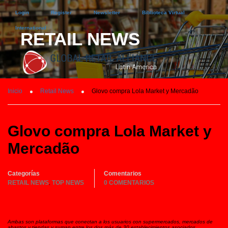
Login
Register
Newsletter
Biblioteca Virtual
International
RETAIL NEWS
Inicio
Retail News
Glovo compra Lola Market y Mercadão
Glovo compra Lola Market y
Mercadão
Categorías
Comentarios
RETAIL NEWS
TOP NEWS
0 COMENTARIOS
,
Ambas son plataformas que conectan a los usuarios con supermercados, mercados de
abastos y tiendas y suman entre los dos más de 30 establecimientos asociados.