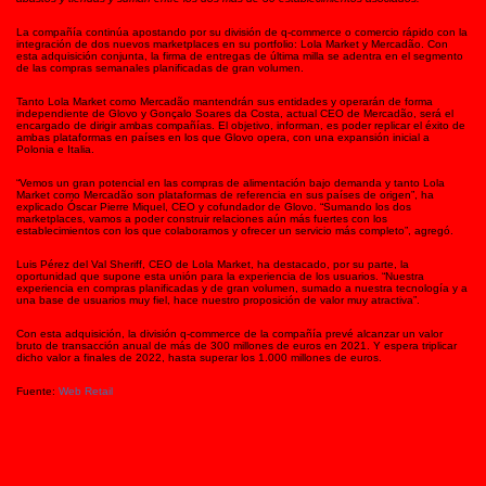
La compañía continúa apostando por su división de q-commerce o comercio rápido con la
integración de dos nuevos marketplaces en su portfolio: Lola Market y Mercadão. Con
esta adquisición conjunta, la firma de entregas de última milla se adentra en el segmento
de las compras semanales planificadas de gran volumen.
Tanto Lola Market como Mercadão mantendrán sus entidades y operarán de forma
independiente de Glovo y Gonçalo Soares da Costa, actual CEO de Mercadão, será el
encargado de dirigir ambas compañías. El objetivo, informan, es poder replicar el éxito de
ambas plataformas en países en los que Glovo opera, con una expansión inicial a
Polonia e Italia.
“Vemos un gran potencial en las compras de alimentación bajo demanda y tanto Lola
Market como Mercadão son plataformas de referencia en sus países de origen”, ha
explicado Óscar Pierre Miquel, CEO y cofundador de Glovo. “Sumando los dos
marketplaces, vamos a poder construir relaciones aún más fuertes con los
establecimientos con los que colaboramos y ofrecer un servicio más completo”, agregó.
Luis Pérez del Val Sheriff, CEO de Lola Market, ha destacado, por su parte, la
oportunidad que supone esta unión para la experiencia de los usuarios. “Nuestra
experiencia en compras planificadas y de gran volumen, sumado a nuestra tecnología y a
una base de usuarios muy fiel, hace nuestro proposición de valor muy atractiva”.
Con esta adquisición, la división q-commerce de la compañía prevé alcanzar un valor
bruto de transacción anual de más de 300 millones de euros en 2021. Y espera triplicar
dicho valor a finales de 2022, hasta superar los 1.000 millones de euros.
Fuente:
Web Retail