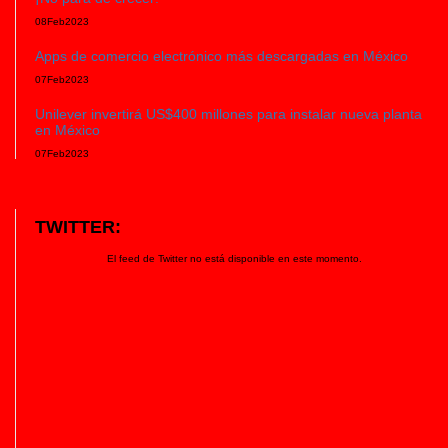
08
Feb
2023
Apps de comercio electrónico más descargadas en México
07
Feb
2023
Unilever invertirá US$400 millones para instalar nueva planta
en México
07
Feb
2023
TWITTER:
El feed de Twitter no está disponible en este momento.