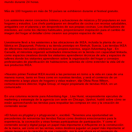
mundo durante 24 horas.
Más de 100 hogares en más de 50 países se exhibieron durante el festival gratuito.
Los asistentes vieron conciertos íntimos y actuaciones de músicos y DJ populares en sus
hogares y estudios. Los chefs participaron en desafíos de cocina con recetas saludables,
amigables con el planeta y sin desperdicios de sus propias cocinas. Los diseñadores de
interiores, así como los clientes habituales, proporcionaron inspiración para el cambio de
imagen del hogar al detallar cómo crearon sus propios espacios de vida.
Livestreams llevó a los asistentes a las ubicaciones de IKEA, incluida la planta de una
fábrica en Zbąszynek, Polonia y su tienda prototipo en Älmhult, Suecia. Las tiendas IKEA
de diferentes mercados celebraron sus propios eventos, según Advertising Age . En
Canadá, el minorista organizó actividades interactivas en la tienda con capacidad limitada,
como espacios creativos donde los visitantes aprendieron técnicas de arte y espacios de
talleres donde los visitantes aprendieron sobre la organización del hogar y consejos
profesionales de planificación de habitaciones, además de cómo extender la vida útil de
sus productos IKEA.
«Nuestro primer Festival IKEA reunirá a las personas en torno a la vida en casa de una
manera nueva, tanto en línea como en nuestras tiendas, y será el comienzo de un
movimiento a largo plazo de hogares y vidas reales», dijo Olivia Ross Wilson,
comunicaciones director, Ingka Group, el mayor propietario de tiendas IKEA, en un
comunicado .
En una columna reciente para Advertising Age , Lisa Hurst, vicepresidente ejecutivo de
marketing y estrategia de la agencia con sede en Chicago, Upshot, habló sobre cómo se
están aprovechando las tiendas para respaldar las compras en vivo y la creación de
contenido social.
«El futuro es phygital y » phygi-social », escribió. “Tenemos una oportunidad sin
precedentes de reinventar las tiendas físicas como destinos emocionantes para la
experiencia, la cocreación y otras formas participativas de participación. Y como el
contenido social y digital juega un papel más importante e influyente en la construcción
de la marca, así como en las ventas, estos destinos jugarán un papel más importante al
mismo tiempo en la creación de ese contenido, por lo que ahora es el momento de