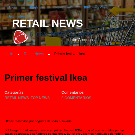
Login
Register
Newsletter
Biblioteca Virtual
International
RETAIL NEWS
Inicio
Retail News
Primer festival Ikea
Primer festival Ikea
Categorías
Comentarios
RETAIL NEWS
TOP NEWS
0 COMENTARIOS
,
Ofrece recorridos por hogares de todo el mundo.
IKEA organizó el jueves pasado su primer Festival IKEA , que ofrece recorridos por las
casas de artistas, diseñadores de interiores, DJ, chefs y clientes habituales de todo el