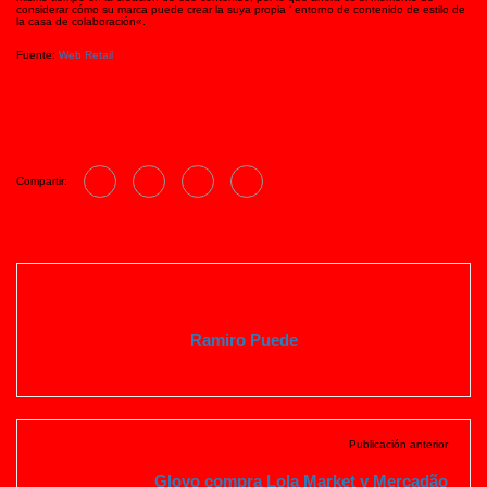
considerar cómo su marca puede crear la suya propia ‘ entorno de contenido de estilo de
la casa de colaboración«.
Fuente:
Web Retail
Compartir:
Ramiro Puede
Publicación anterior
Glovo compra Lola Market y Mercadão