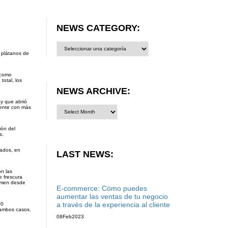
NEWS CATEGORY:
News
category:
 plátanos de
 como
otal, los
NEWS ARCHIVE:
 y que abrió
mente con más
ión del
s.
cados, en
LAST NEWS:
on las
e frescura
sumen desde
E-commerce: Cómo puedes
aumentar las ventas de tu negocio
a través de la experiencia al cliente
00
 ambos casos.
08
Feb
2023