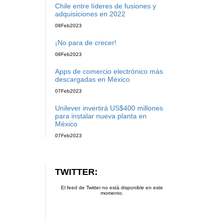
Chile entre líderes de fusiones y
adquisiciones en 2022
08
Feb
2023
¡No para de crecer!
08
Feb
2023
Apps de comercio electrónico más
descargadas en México
07
Feb
2023
Unilever invertirá US$400 millones
para instalar nueva planta en
México
07
Feb
2023
TWITTER:
El feed de Twitter no está disponible en este
momento.