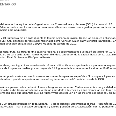
MENTARIOS
as del verano. Un equipo de la Organización de Consumidores y Usuarios (OCU) ha recorrido 67
 Valencia, en los que ha comprado cinco frutas diferentes —manzanas golden, peras conferencia,
ercio para adquirirlas.
 10 fruterías a pie de calle durante la tercera semana de marzo. Desde los gigantes del sector
 La Fruta, pasando por los súper regionales como Consum (Valencia) y Bonpreu (Barcelona). En t
han difundido en la revista
Compra Maestra
de agosto de 2019.
a comprar fruta. Se trata de una cadena regional de supermercados que nació en Madrid en 1979
rado de crecer desde aquel momento, extendiéndose alrededor de la capital, hasta contar actual
udad Real. Su lema es El súper del barrio.
Mas, que logra cinco estrellas —la máxima calificación— en apariencia de producto e inspecc
uma de los precios medios por la compra de 1 kilogramo de las cinco frutas ha sido de 10,80 euro
arán precios más caros en los mercados que en las grandes superficies. “Los súper e hipermer
e ahorro por kilo respecto a los mercados y fruterías de calle”, señalan desde la OCU.
ueños supermercados de barrio frente a las grandes cadenas. “Sabor, aroma, textura y calidad s
s día a día las mejores frutas y verduras para darle a tu cocina y a tus momentos ese toque d
ma logístico que garantiza que las frutas y verduras lleguen en las mejores condiciones”, pre
e 300 establecimientos en toda España— y los regionales Supermercados Mas —con más de 1
ranada y Cádiz— han quedado en segunda y tercera posición de la clasificación, con 82 puntos en