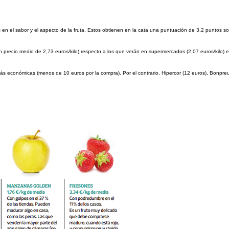
en el sabor y el aspecto de la fruta. Estos obtienen en la cata una puntuación de 3,2 puntos so
 precio medio de 2,73 euros/kilo) respecto a los que verán en supermercados (2,07 euros/kilo) e
 más económicas (menos de 10 euros por la compra). Por el contrario, Hipercor (12 euros), Bonpre