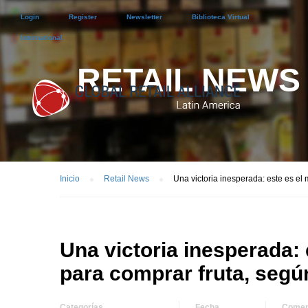
Login
Register
Newsletter
Biblioteca Virtual
International
RETAIL NEWS
Inicio
Retail News
Una victoria inesperada: este es e
Una victoria inesperada:
para comprar fruta, segú
Categorías
Fecha
Comen