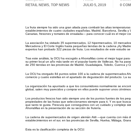
RETAIL NEWS
TOP NEWS
JULIO 5, 2019
0 CO
,
La fruta siempre ha sido una gran aliada para combatir las altas temperatur
establecimientos de cuatro ciudades españolas, Madrid, Barcelona, Sevilla y
Canarias, fresones y tomates de ensalada— para conocer cuál es el mejor com
La asociación ha visitado 35 supermercados, 12 hipermercados, 10 mercados y
Mercadona y El Corte Inglés hasta pequeñas tiendas de la cadena ¡Ay Madre!
expertos han probado 322 piezas de fruta. Los resultados de este estudio se 
Tras este análisis, la OCU ha escogido a AhorraMas como el mejor lugar par
su primer local un año más tarde en el popular barrio de Vallecas. No ha pa
de 250 tiendas en las provincias de Madrid, Guadalajara, Toledo, Cuenca y Ci
La OCU ha otorgado 84 puntos sobre 100 a la cadena de supermercados Ahorra
comercio y cuatro estrellas en el apartado de degustación del producto. La s
La organización ha apuntado a que los consumidores normalmente se encontr
global, salen muy parecidos y comprar en ellos puede suponer unos céntimos d
Los productos frescos han sido siempre uno de los puntos fuertes de los peq
propiedades de las frutas que seleccionamos siempre para ti. Y es que buscamo
que tanto te gusta. Frescura que conseguimos con un cuidado y complejo siste
AhorraMas en la presentación de su sección de frutería.
La cadena de supermercados de origen alemán Aldi —que cuenta con más d
establecimientos en el sur, en las provincias de Sevilla, Huelva, Málaga, G
Esta es la clasificación completa de la OCU: